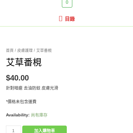
0
目
目錄
錄
首頁
/
皮膚護理
/ 艾草番梘
艾草番梘
$
40.00
針對暗瘡 去油防蚊 皮膚光滑
*價格未包含運費
Availability:
尚有庫存
艾
加入購物車