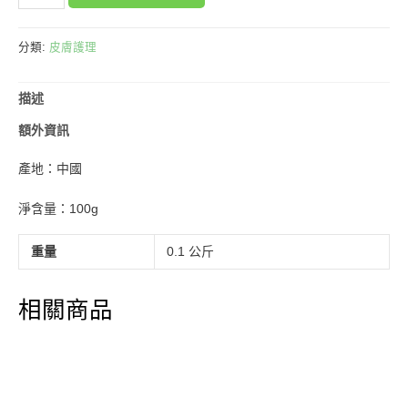
草
番
梘
分類:
皮膚護理
數
量
描述
額外資訊
產地：中國
淨含量：100g
重量
0.1 公斤
相關商品