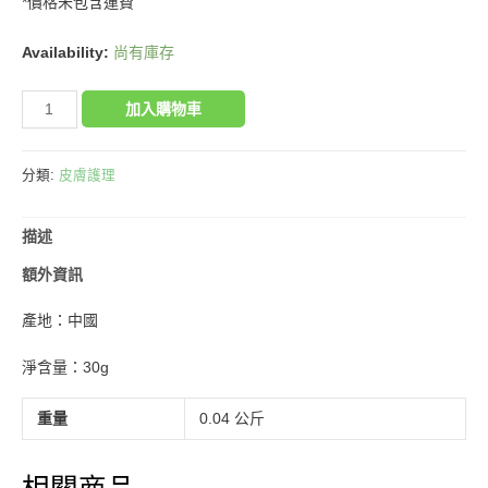
*價格未包含運費
Availability:
尚有庫存
艾
加入購物車
草
止
痕
分類:
皮膚護理
膏
數
描述
量
額外資訊
產地：中國
淨含量：30g
重量
0.04 公斤