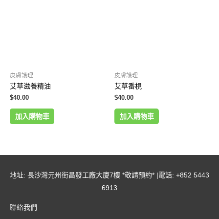
皮膚護理
皮膚護理
艾草滋養精油
艾草番梘
$
40.00
$
40.00
加入購物車
加入購物車
地址: 長沙灣元州街昌發工廠大廈7樓 *敬請預約* |電話: +852 5443
6913
聯絡我們