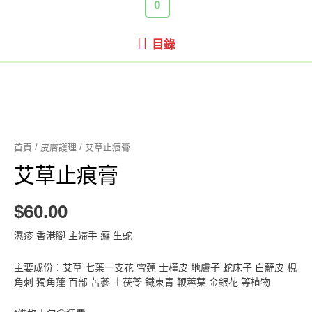
0
目
目錄
錄
首頁
/
皮膚護理
/ 艾草止痕膏
艾草止痕膏
$
60.00
濕疹 香港腳 主婦手 癬 生蛇
主要成份：艾草 七葉一支花 雪蓮 士槿皮 地膚子 蛇床子 白蘚皮 梘
角刺 獨角蓮 百部 苦蔘 土茯苓 鐵東青 鞭蓉葉 金銀花 等植物